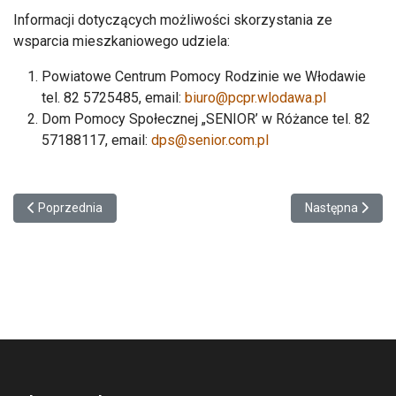
Informacji dotyczących możliwości skorzystania ze
wsparcia mieszkaniowego udziela:
Powiatowe Centrum Pomocy Rodzinie we Włodawie
tel. 82 5725485, email:
biuro@pcpr.wlodawa.pl
Dom Pomocy Społecznej „SENIOR’ w Różance tel. 82
57188117, email:
dps@senior.com.pl
Poprzednia strona: Informacja o szczególnych rozwiązaniach słu
Następna strona
Poprzednia
Następna