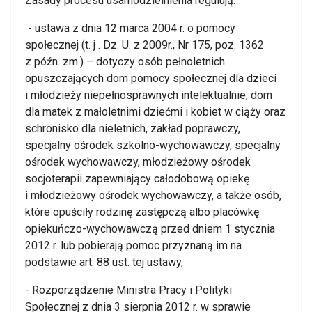
Zasady procesu usamodzielnienia regulują:
- ustawa z dnia 12 marca 2004 r. o pomocy
społecznej (t. j . Dz. U. z 2009r., Nr 175, poz. 1362
z późn. zm.) – dotyczy osób pełnoletnich
opuszczających dom pomocy społecznej dla dzieci
i młodzieży niepełnosprawnych intelektualnie, dom
dla matek z małoletnimi dziećmi i kobiet w ciąży oraz
schronisko dla nieletnich, zakład poprawczy,
specjalny ośrodek szkolno-wychowawczy, specjalny
ośrodek wychowawczy, młodzieżowy ośrodek
socjoterapii zapewniający całodobową opiekę
i młodzieżowy ośrodek wychowawczy, a także osób,
które opuściły rodzinę zastępczą albo placówkę
opiekuńczo-wychowawczą przed dniem 1 stycznia
2012 r. lub pobierają pomoc przyznaną im na
podstawie art. 88 ust. tej ustawy,
- Rozporządzenie Ministra Pracy i Polityki
Społecznej z dnia 3 sierpnia 2012 r. w sprawie