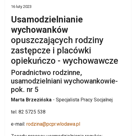
16 luty 2023
Usamodzielnianie
wychowanków
opuszczających rodziny
zastępcze i placówki
opiekuńczo - wychowawcze
Poradnictwo rodzinne,
usamodzielniani wychowankowie-
pok. nr 5
Marta Brzezińska
- Specjalista Pracy Socjalnej
tel. 82 5725 538
e-mail:
rodzina@pcpr.wlodawa.pl