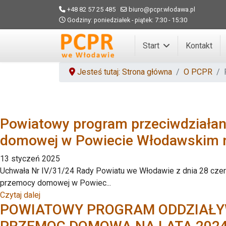
+48 82 57 25 485
biuro@pcpr.wlodawa.pl
Godziny: poniedziałek - piątek: 7:30 - 15:30
Start
Kontakt
Jesteś tutaj: Strona główna
O PCPR
Powiatowy program przeciwdziała
domowej w Powiecie Włodawskim n
13 styczeń 2025
Uchwała Nr IV/31/24 Rady Powiatu we Włodawie z dnia 28 czer
przemocy domowej w Powiec...
Czytaj dalej
POWIATOWY PROGRAM ODDZIAŁY