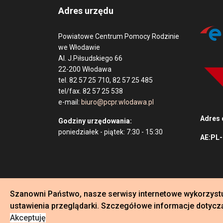
Adres urzędu
Powiatowe Centrum Pomocy Rodzinie
we Włodawie
Al. J.Piłsudskiego 66
22-200 Włodawa
tel. 82 57 25 710, 82 57 25 485
tel/fax. 82 57 25 538
e-mail:
biuro@pcpr.wlodawa.pl
Adres 
Godziny urzędowania:
poniedziałek - piątek: 7:30 - 15:30
AE:PL
♿
Szanowni Państwo, nasze serwisy internetowe wykorzystuj
ustawienia przeglądarki. Szczegółowe informacje dotycz
© 2026 Powiatowe Centrum Pomocy Rodzinie we Wł
Akceptuję