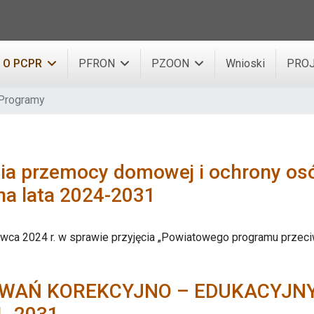
O PCPR
PFRON
PZOON
Wnioski
PROJ
Programy
nia przemocy domowej i ochrony o
a lata 2024-2031
wca 2024 r. w sprawie przyjęcia „Powiatowego programu przec
WAŃ KOREKCYJNO – EDUKACYJNY