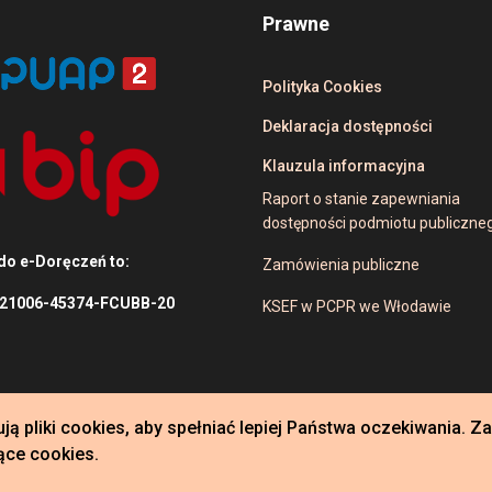
Prawne
Polityka Cookies
Deklaracja dostępności
Klauzula informacyjna
Raport o stanie zapewniania
dostępności podmiotu publiczne
do e-Doręczeń to:
Zamówienia publiczne
-21006-45374-FCUBB-20
KSEF w PCPR we Włodawie
ą pliki cookies, aby spełniać lepiej Państwa oczekiwania. 
ące cookies.
odawie. Szablony dla Joomla
DiabloDesign.eu