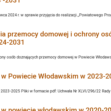
 -2031
ca 2024 r. w sprawie przyjęcia do realizacji ,,Powiatowego Pr
nia przemocy domowej i ochrony o
024-2031
rony osób doznających przemocy domowej w Powiecie Włodawsk
j w Powiecie Włodawskim w 2023-2
023-2025 Pliki w formacie pdf: Uchwała Nr XLVI/296/22 Rady 
j w powiecie włodawskim w 2020-2