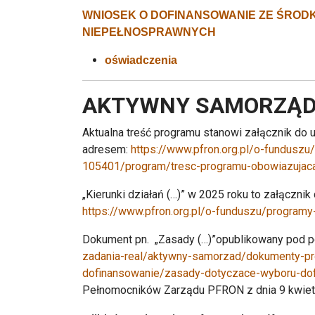
WNIOSEK O DOFINANSOWANIE ZE ŚRODK
NIEPEŁNOSPRAWNYCH
oświadczenia
AKTYWNY SAMORZĄD
Aktualna treść programu stanowi załącznik do
adresem:
https://www.pfron.org.pl/o-fundusz
105401/program/tresc-programu-obowiazujac
„Kierunki działań (…)” w 2025 roku to załączn
https://www.pfron.org.pl/o-funduszu/program
Dokument pn. „Zasady (…)”opublikowany pod p
zadania-real/aktywny-samorzad/dokumenty-p
dofinansowanie/zasady-dotyczace-wyboru-dof
Pełnomocników Zarządu PFRON z dnia 9 kwietn