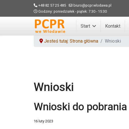
+48 82 57 25 485
biuro@pcpr.wlodawa.pl
Godziny: poniedziałek - piątek: 7:30 - 15:30
Start
Kontakt
Jesteś tutaj: Strona główna
Wnioski
Wnioski
Wnioski do pobrania
16 luty 2023