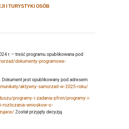
I I TURYSTYKI OSÓB
24 r. – treść programu opublikowana pod
-samorzad/dokumenty-programowe-
 r. Dokument jest opublikowany pod adresem:
/komunikaty/aktywny-samorzad-w-2025-roku/
nduszu/programy-i-zadania-pfron/programy-i-
-rozliczania-wnioskow-o-
zujace/
Został przyjęty decyzją