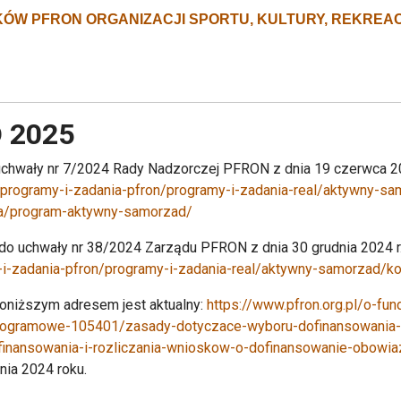
ÓW PFRON ORGANIZACJI SPORTU, KULTURY, REKREACJ
 2025
 uchwały nr 7/2024 Rady Nadzorczej PFRON z dnia 19 czerwca 20
u/programy-i-zadania-pfron/programy-i-zadania-real/aktywny
a/program-aktywny-samorzad/
ik do uchwały nr 38/2024 Zarządu PFRON z dnia 30 grudnia 2024
y-i-zadania-pfron/programy-i-zadania-real/aktywny-samorzad
oniższym adresem jest aktualny:
https://www.pfron.org.pl/o-fu
rogramowe-105401/zasady-dotyczace-wyboru-dofinansowania-i
inansowania-i-rozliczania-wnioskow-o-dofinansowanie-obowia
ia 2024 roku.