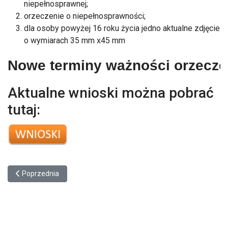
niepełnosprawnej;
orzeczenie o niepełnosprawności;
dla osoby powyżej 16 roku życia jedno aktualne zdjęcie
o wymiarach 35 mm x45 mm
Nowe terminy ważności orzecze
Aktualne wnioski można pobrać
tutaj:
Poprzednia strona: Zadania Centrum wynikające z ustawy o rehabi
Poprzednia