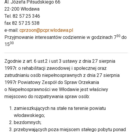
Al. Józefa Piłsudskiego 66
22-200 Włodawa
Tel. 82 57 25 346
fax 82 57 25 538
e-mail:
cprzoon@pcpr.wlodawa.pl
30
Przyjmowanie interesantów codziennie w godzinach 7
do
30
15
Zgodnie z art. 6 ust.2 i ust 3 ustawy z dnia 27 sierpnia
1997r. o rehabilitacji zawodowej i społecznej oraz
zatrudnianiu osób niepełnosprawnych z dnia 27 sierpnia
1997r Powiatowy Zespół do Spraw Orzekania
o Niepełnosprawności we Włodawie jest właściwy
miejscowo do rozpatrywania spraw osób:
zamieszkujących na stałe na terenie powiatu
włodawskiego;
bezdomnych;
przebywających poza miejscem stałego pobytu ponad